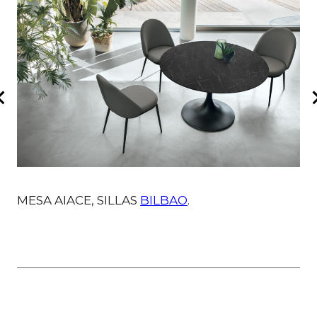
MESA AIACE, SILLAS
BILBAO
.
M