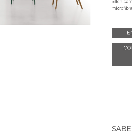
Sillón co
microfibra
E
CO
SABE