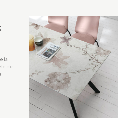
S
e la
elo de
a