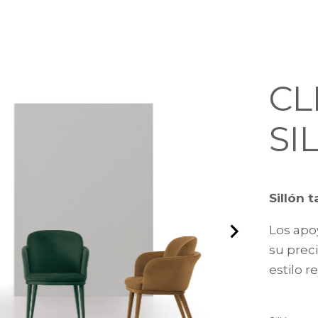
CL
SI
Sillón 
Los apo
su preci
estilo 