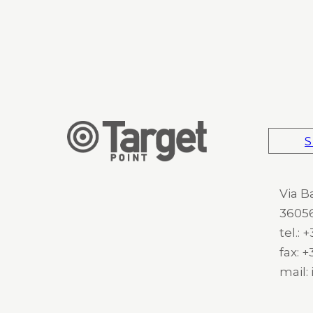
S
Via B
36056
tel.:
fax: 
mail: