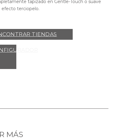
mpletamente tapizado en Gentle-Touch o suave
 efecto terciopelo.
NCONTRAR TIENDAS
NFIGURADOR
R MÁS