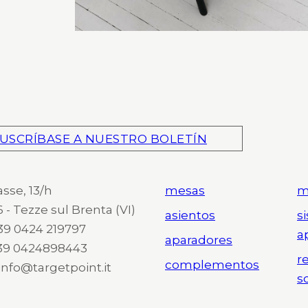
USCRÍBASE A NUESTRO BOLETÍN
asse, 13/h
mesas
m
 - Tezze sul Brenta (VI)
asientos
s
 +39 0424 219797
a
aparadores
+39 0424898443
r
complementos
 info@targetpoint.it
s