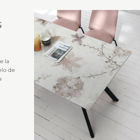
S
e la
elo de
a