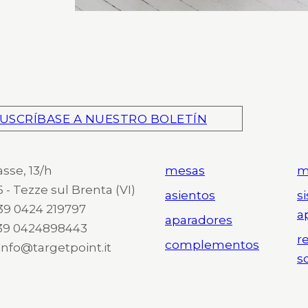
USCRÍBASE A NUESTRO BOLETÍN
asse, 13/h
mesas
m
 - Tezze sul Brenta (VI)
asientos
s
 +39 0424 219797
a
aparadores
+39 0424898443
r
complementos
 info@targetpoint.it
s