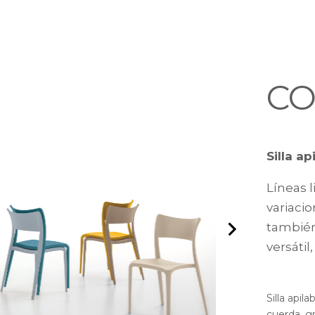
C
Silla ap
Líneas 
variacio
también
versátil
Silla apil
cuerda, gr