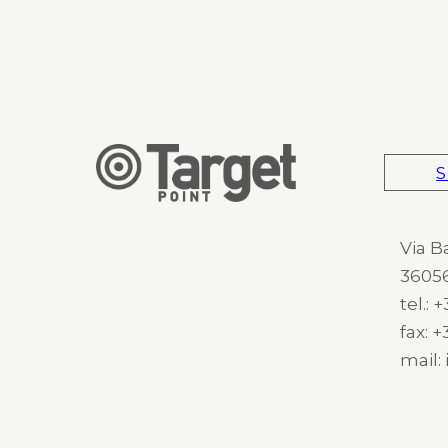
S
Via B
36056
tel.:
fax: 
mail: