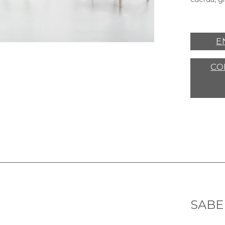
E
CO
SABE