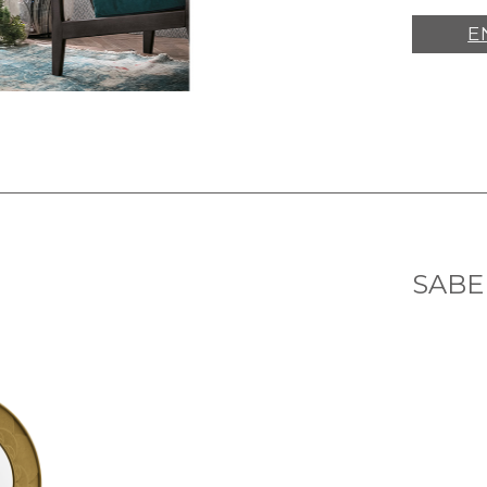
E
SABE