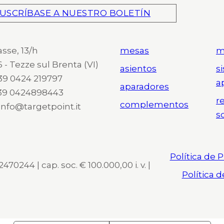
USCRÍBASE A NUESTRO BOLETÍN
asse, 13/h
mesas
m
 - Tezze sul Brenta (VI)
asientos
s
 +39 0424 219797
a
aparadores
+39 0424898443
r
complementos
 info@targetpoint.it
s
Política de 
470244 | cap. soc. € 100.000,00 i. v. |
Política 