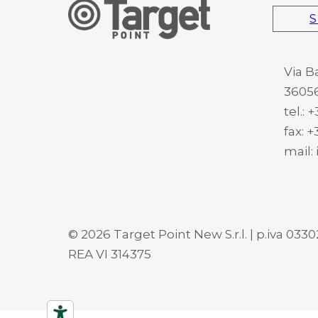
S
Via B
36056
tel.:
fax: 
mail:
© 2026 Target Point New S.r.l. | p.iva 03302
REA VI 314375