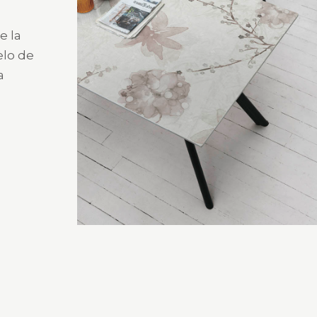
e la
elo de
a