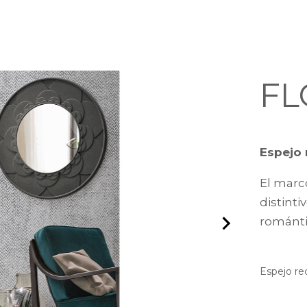
F
Espejo
El marc
distinti
románti
Espejo re