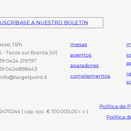
USCRÍBASE A NUESTRO BOLETÍN
asse, 13/h
mesas
m
 - Tezze sul Brenta (VI)
asientos
s
 +39 0424 219797
a
aparadores
+39 0424898443
r
complementos
 info@targetpoint.it
s
Política de 
470244 | cap. soc. € 100.000,00 i. v. |
Política 