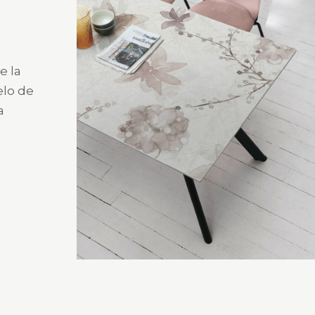
e la
elo de
a