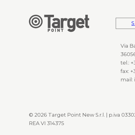
S
Via B
36056
tel.:
fax: 
mail:
© 2026 Target Point New S.r.l. | p.iva 03302
REA VI 314375