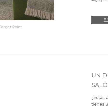
E
 Target Point
UN D
SAL
¿Estás 
tienes u