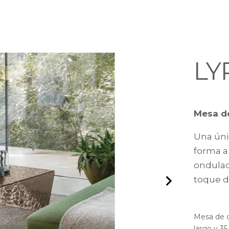
LY
Mesa de
Una únic
forma a 
ondulad
toque de
Mesa de c
largo y 35