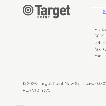
S
Via B
36056
tel.:
fax: 
mail:
© 2026 Target Point New S.r.l. | p.iva 03302
REA VI 314375