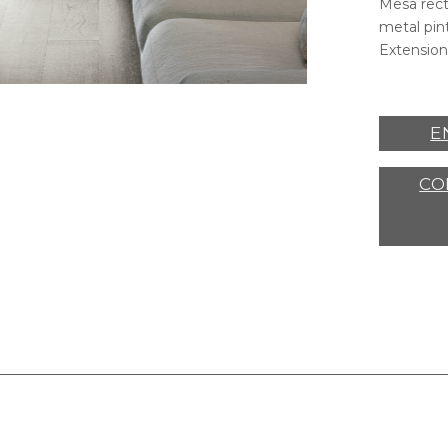
Mesa rect
metal pin
Extension
MESA DIONE P
E
CO