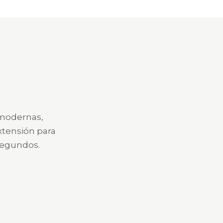
 modernas,
xtensión para
segundos.