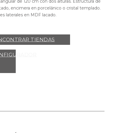
angular de 120 cm con dos alturas. Estructura de
tado, encimera en porcelánico o cristal templado.
es laterales en MDF lacado.
LUS.
NCONTRAR TIENDAS
NFIGURADOR