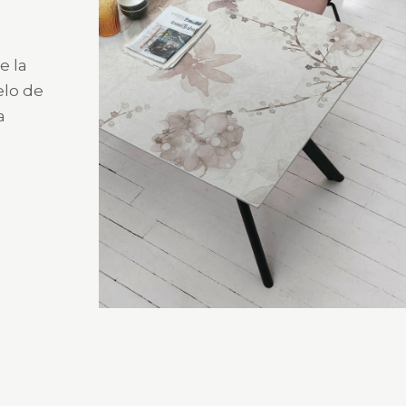
e la
elo de
a