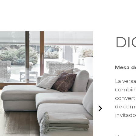
DI
Mesa d
La versa
combina
convert
de come
invitado