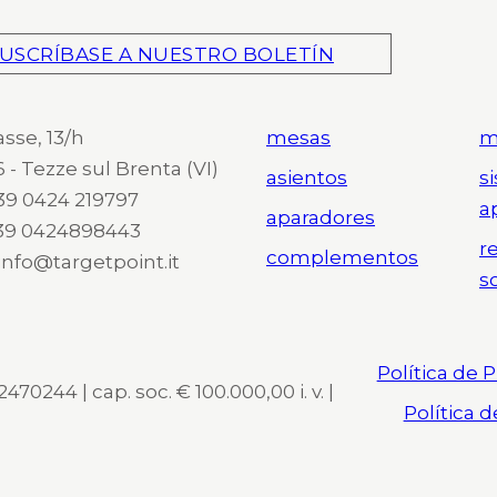
USCRÍBASE A NUESTRO BOLETÍN
asse, 13/h
mesas
m
 - Tezze sul Brenta (VI)
asientos
s
 +39 0424 219797
a
aparadores
+39 0424898443
r
complementos
 info@targetpoint.it
s
Política de 
470244 | cap. soc. € 100.000,00 i. v. |
Política 