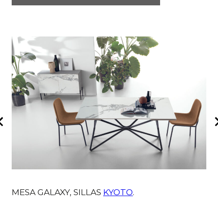
MESA GALAXY, SILLAS
KYOTO
.
M
D