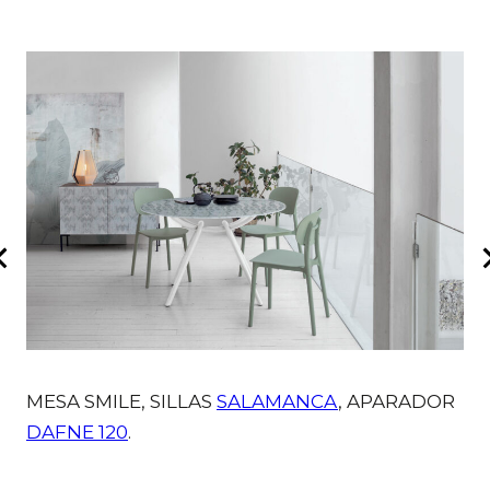
MESA SMILE, SILLAS
SALAMANCA
, APARADOR
M
DAFNE 120
.