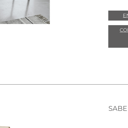
E
CO
SABE