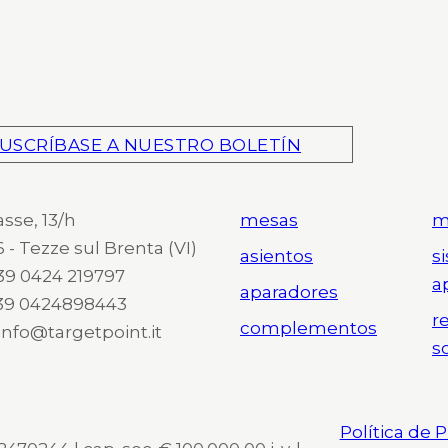
USCRÍBASE A NUESTRO BOLETÍN
asse, 13/h
mesas
m
 - Tezze sul Brenta (VI)
asientos
s
 +39 0424 219797
a
aparadores
+39 0424898443
r
complementos
 info@targetpoint.it
s
Política de 