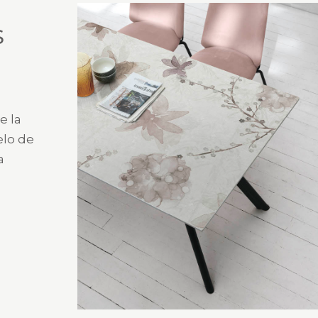
S
e la
elo de
a