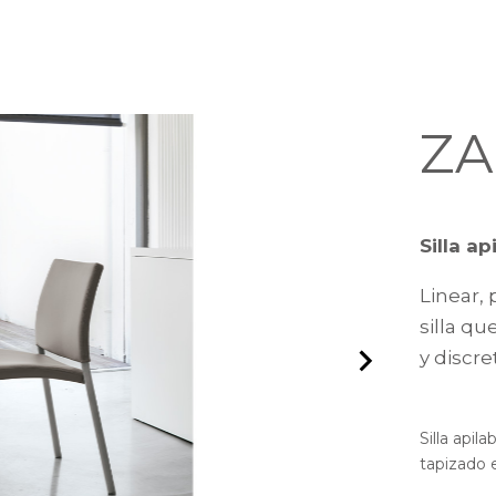
ZA
Silla a
Linear,
silla q
y discre
Silla apil
tapizado 