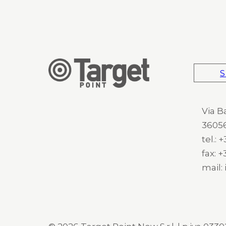
S
Via B
36056
tel.:
fax: 
mail: