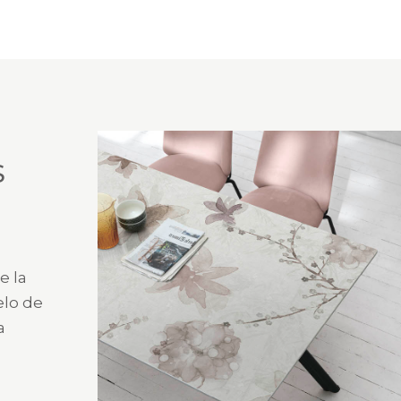
S
e la
elo de
a