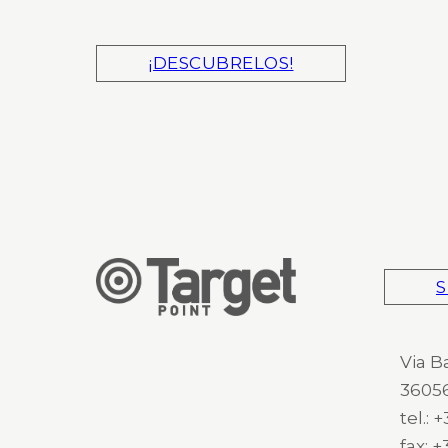
¡DESCUBRELOS!
S
Via B
36056
tel.:
fax: 