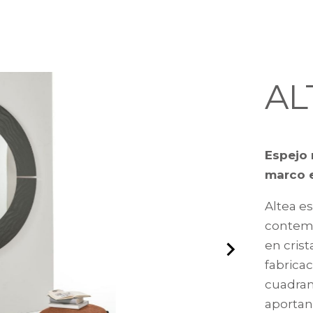
AL
Espejo
marco e
Altea e
contemp
en crist
fabricac
cuadran
aportan