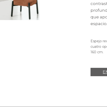
contrast
profundi
que apo
espacio
Espejo re
cuatro op
160 cm.
E