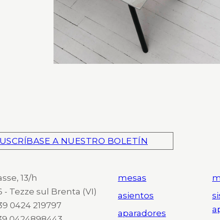
USCRÍBASE A NUESTRO BOLETÍN
asse, 13/h
mesas
m
 - Tezze sul Brenta (VI)
asientos
s
 +39 0424 219797
a
aparadores
+39 0424898443