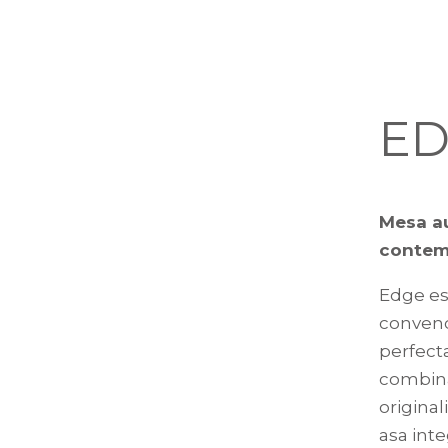
E
Mesa au
contem
Edge es
convenc
perfect
combina
original
asa inte