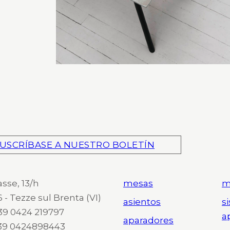
USCRÍBASE A NUESTRO BOLETÍN
asse, 13/h
mesas
m
 - Tezze sul Brenta (VI)
asientos
s
 +39 0424 219797
a
aparadores
+39 0424898443