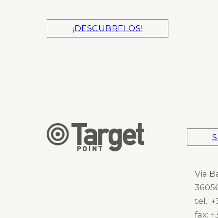
¡DESCUBRELOS!
S
Via B
36056
tel.:
fax: 