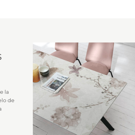
S
e la
elo de
a