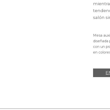
mientra
tendenc
salón si
Mesa auxi
diseñada p
con un prá
en colores
E