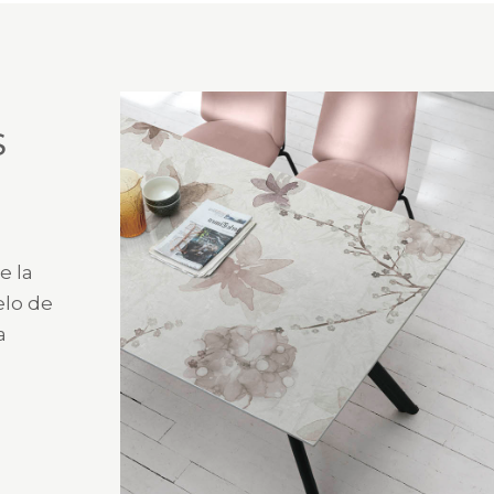
S
e la
elo de
a