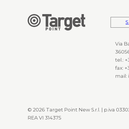
S
Via B
36056
tel.:
fax: 
mail:
© 2026 Target Point New S.r.l. | p.iva 03302
REA VI 314375