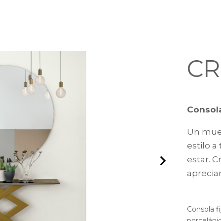
CR
Consola
Un mueb
estilo a
estar. C
aprecia
Consola f
porcelánic