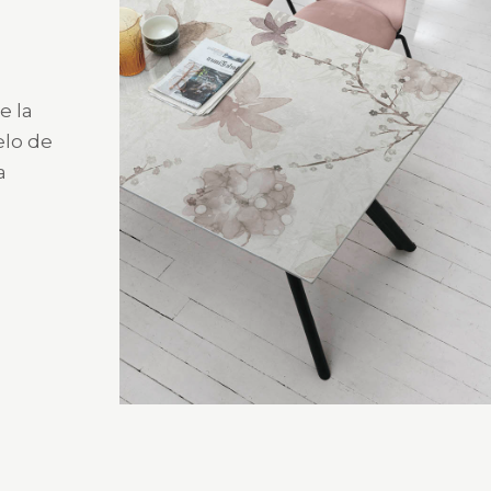
e la
elo de
a