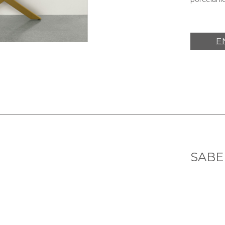
E
SABE