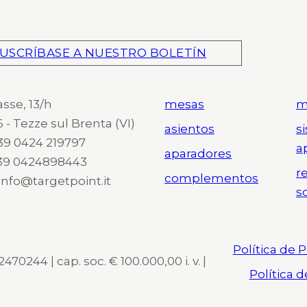
USCRÍBASE A NUESTRO BOLETÍN
asse, 13/h
mesas
m
 - Tezze sul Brenta (VI)
asientos
s
 +39 0424 219797
a
aparadores
+39 0424898443
r
complementos
 info@targetpoint.it
s
Política de 
470244 | cap. soc. € 100.000,00 i. v. |
Política 