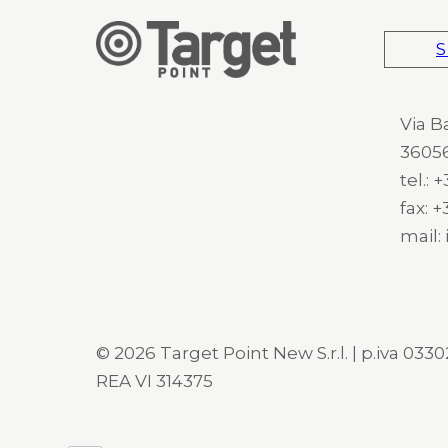
S
Via B
36056
tel.:
fax: 
mail:
© 2026 Target Point New S.r.l. | p.iva 03302
REA VI 314375