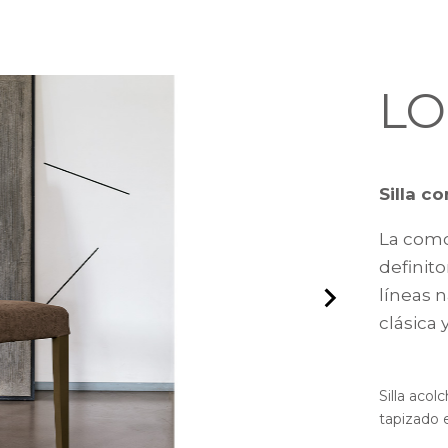
L
Silla c
La como
definito
líneas 
clásica 
Silla aco
tapizado 