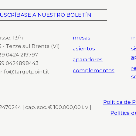
USCRÍBASE A NUESTRO BOLETÍN
asse, 13/h
mesas
m
 - Tezze sul Brenta (VI)
asientos
s
 +39 0424 219797
a
aparadores
+39 0424898443
r
complementos
 info@targetpoint.it
s
Política de 
470244 | cap. soc. € 100.000,00 i. v. |
Política 