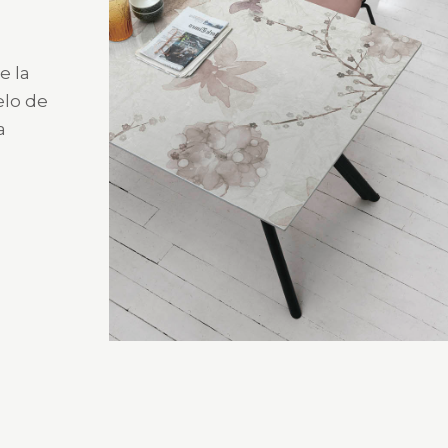
e la
elo de
a