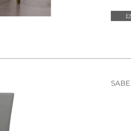
E
SABE