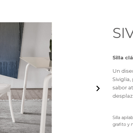
SI
Silla c
Un dise
Siviglia
sabor at
desplaz
Silla apil
grafito y 