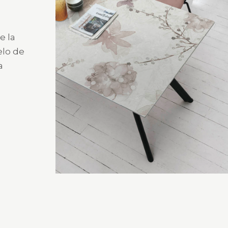
e la
elo de
a