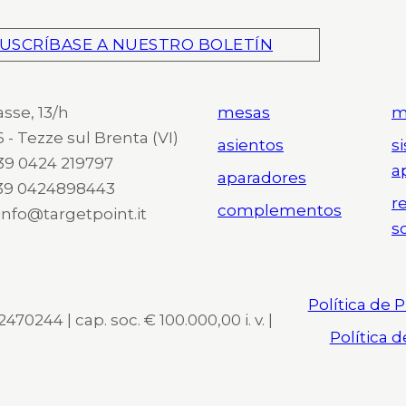
USCRÍBASE A NUESTRO BOLETÍN
asse, 13/h
mesas
m
 - Tezze sul Brenta (VI)
asientos
s
 +39 0424 219797
a
aparadores
+39 0424898443
r
complementos
 info@targetpoint.it
s
Política de 
470244 | cap. soc. € 100.000,00 i. v. |
Política 