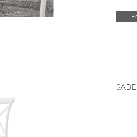
E
SABE