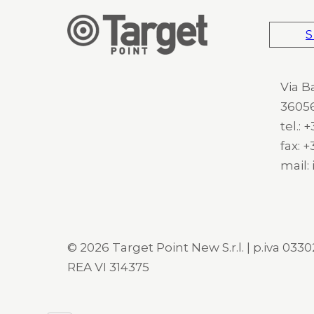
S
Via B
36056
tel.:
fax: 
mail:
© 2026 Target Point New S.r.l. | p.iva 03302
REA VI 314375