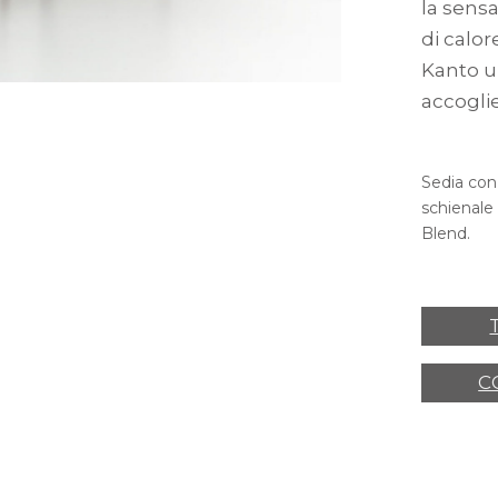
la sens
di calo
Kanto un
accogli
Sedia con 
schienale 
Blend.
C