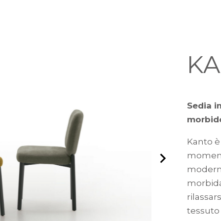
K
Sedia i
morbid
Kanto è 
momento
moderne
morbida
rilassar
tessuto 