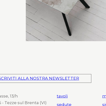
SCRIVITI ALLA NOSTRA NEWSLETTER
asse, 13/h
tavoli
m
 - Tezze sul Brenta (VI)
sedute
s