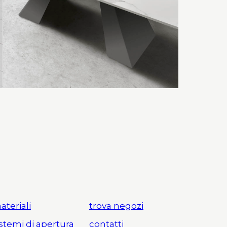
ateriali
trova negozi
istemi di apertura
contatti