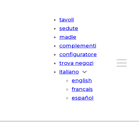
tavoli
sedute
madie
complementi
configuratore
trova negozi
italiano
english
français
español