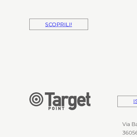
SCOPRILI!
I
Via B
36056