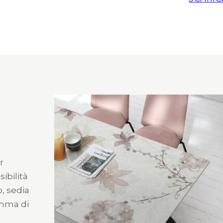
r
sibilità
o, sedia
amma di