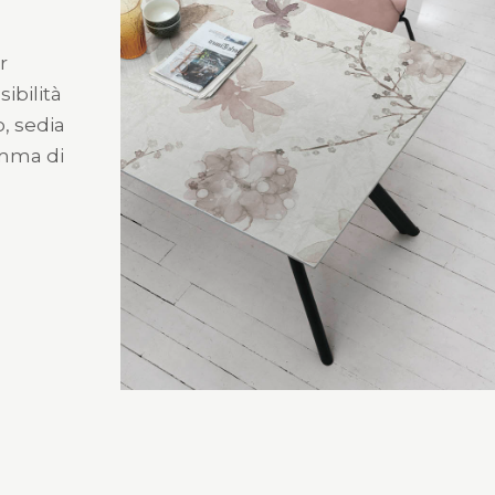
r
sibilità
o, sedia
amma di