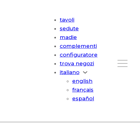
tavoli
sedute
madie
complementi
configuratore
trova negozi
italiano
english
français
español