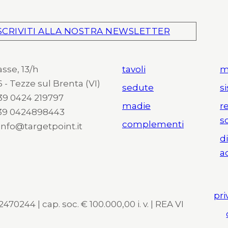
SCRIVITI ALLA NOSTRA NEWSLETTER
asse, 13/h
tavoli
m
 - Tezze sul Brenta (VI)
sedute
s
 +39 0424 219797
madie
r
+39 0424898443
s
complementi
 info@targetpoint.it
d
a
pri
470244 | cap. soc. € 100.000,00 i. v. | REA VI