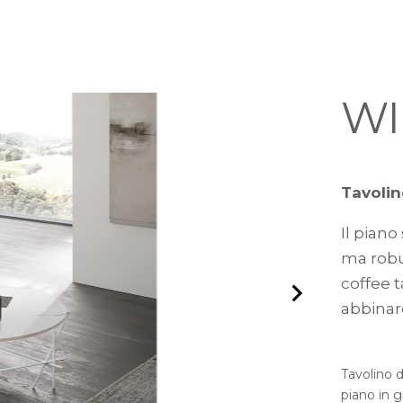
WI
Tavolin
Il piano
ma robu
coffee t
abbinare
Tavolino d
piano in g