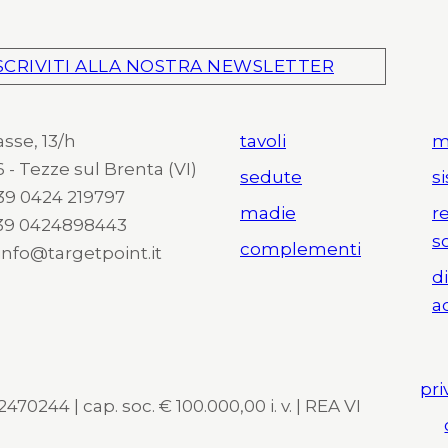
SCRIVITI ALLA NOSTRA NEWSLETTER
asse, 13/h
tavoli
m
 - Tezze sul Brenta (VI)
sedute
s
 +39 0424 219797
madie
r
+39 0424898443
s
complementi
 info@targetpoint.it
d
a
pri
470244 | cap. soc. € 100.000,00 i. v. | REA VI