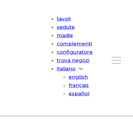
tavoli
sedute
madie
complementi
configuratore
trova negozi
italiano
english
français
español