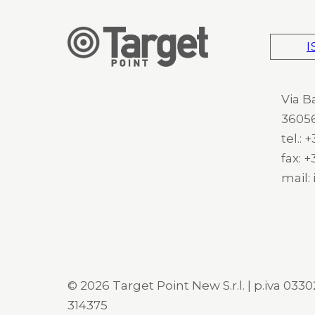
I
Via B
36056
tel.:
fax: 
mail:
© 2026 Target Point New S.r.l. | p.iva 03302
314375