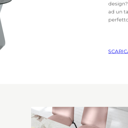
design?
ad un ta
perfett
SCARIC