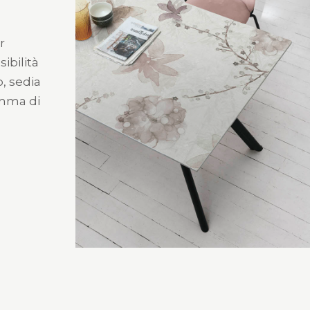
r
sibilità
o, sedia
amma di