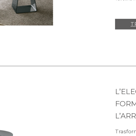
T
L’EL
FORM
L’AR
Trasfor