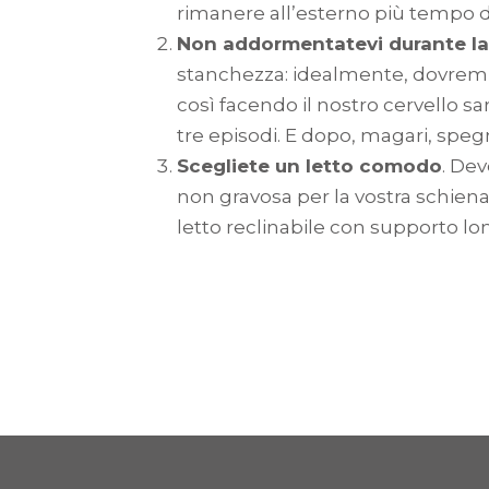
rimanere all’esterno più tempo de
Non addormentatevi durante la
stanchezza: idealmente, dovremm
così facendo il nostro cervello sa
tre episodi. E dopo, magari, spegne
Scegliete un letto comodo
. De
non gravosa per la vostra schiena
letto reclinabile con supporto l