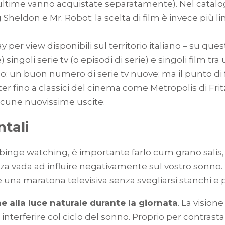
ultime vanno acquistate separatamente). Nel catalogo:
heldon e Mr. Robot; la scelta di film è invece più li
 per view disponibili sul territorio italiano – su ques
ingoli serie tv (o episodi di serie) e singoli film tr
un buon numero di serie tv nuove; ma il punto di for
ter fino a classici del cinema come Metropolis di Frit
alcune nuovissime uscite.
tali
binge watching, è importante farlo cum grano sali
nza vada ad influire negativamente sul vostro sonno.
e una maratona televisiva senza svegliarsi stanchi e p
 alla luce naturale durante la giornata
. La visio
interferire col ciclo del sonno. Proprio per contrastar