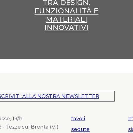
TRA DESIGN,
FUNZIONALITÀ E
MATERIALI
INNOVATIVI
SCRIVITI ALLA NOSTRA NEWSLETTER
asse, 13/h
tavoli
m
 - Tezze sul Brenta (VI)
sedute
s