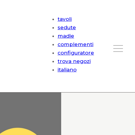
tavoli
sedute
madie
complementi
configuratore
trova negozi
italiano