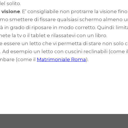
l solito.
 visione
. E’ consigliabile non protrarre la visione f
o smettere di fissare qualsiasi schermo almeno un
rà in grado di riposare in modo corretto. Quindi: limi
te la tv o il tablet e rilassatevi con un libro.
ve essere un letto che vi permetta di stare non sol
. Ad esempio un letto con cuscini reclinabili (come i
ombare (come il
Matrimoniale Roma
).