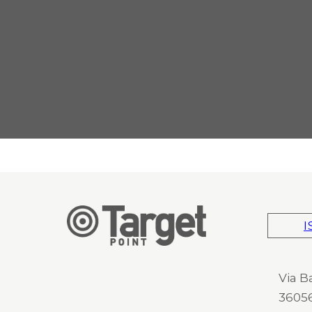
I
Via B
36056