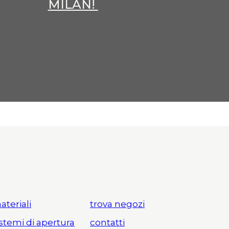
MILAN!
ateriali
trova negozi
istemi di apertura
contatti