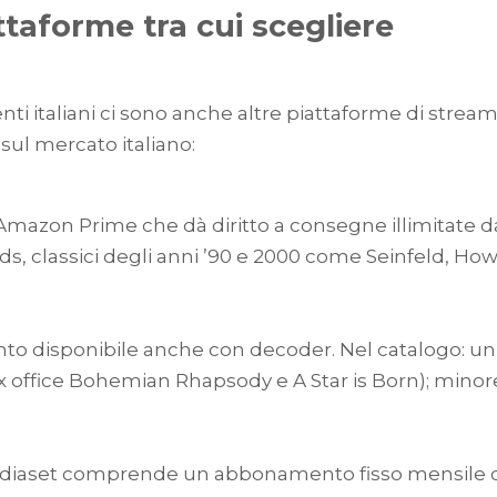
attaforme tra cui scegliere
utenti italiani ci sono anche altre piattaforme di str
 sul mercato italiano:
zon Prime che dà diritto a consegne illimitate da 
 classici degli anni ’90 e 2000 come Seinfeld, How
to disponibile anche con decoder. Nel catalogo: un
ox office Bohemian Rhapsody e A Star is Born); minore
diaset comprende un abbonamento fisso mensile ch