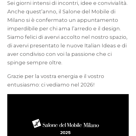
Sei giorni intensi di incontri, idee e convivialità.
Anche quest’anno, il Salone del Mobile di
Milano si è confermato un appuntamento
imperdibile per chi ama l’arredo e il design.
Siamo felici di avervi accolto nel nostro spazio,
di avervi presentato le nuove Italian Ideas e di
aver condiviso con voi la passione che ci
spinge sempre oltre.
Grazie per la vostra energia e il vostro
entusiasmo: ci vediamo nel 2026!