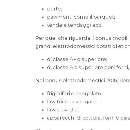
porte;
pavimenti come il parquet;
tende e tendaggi ecc.
Per quel che riguarda il bonus mobili
grandi elettrodomestici dotati di etic
di classe A+ o superiore;
di classe A o superiore per i forni,
Nel bonus elettrodomestici 2018, rien
frigoriferi e congelatori;
lavatrici e asciugatrici;
lavastoviglie;
apparecchi di cottura, forni e pias