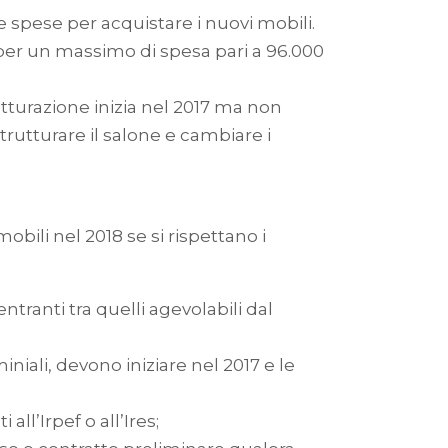
e spese per acquistare i nuovi mobili.
per un massimo di spesa pari a 96.000
rutturazione inizia nel 2017 ma non
trutturare il salone e cambiare i
obili nel 2018 se si rispettano i
ntranti tra quelli agevolabili dal
niali, devono iniziare nel 2017 e le
all’Irpef o all’Ires;