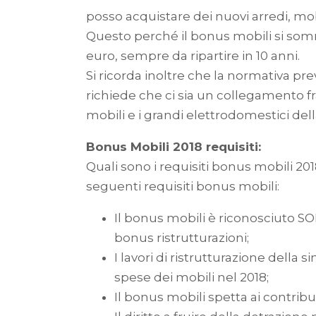
posso acquistare dei nuovi arredi, mob
Questo perché il bonus mobili si som
euro, sempre da ripartire in 10 anni.
Si ricorda inoltre che la normativa pre
richiede che ci sia un collegamento fra
mobili e i grandi elettrodomestici del
Bonus Mobili 2018 requisiti:
Quali sono i requisiti bonus mobili 201
seguenti requisiti bonus mobili:
Il bonus mobili è riconosciuto SOLO
bonus ristrutturazioni;
I lavori di ristrutturazione della
spese dei mobili nel 2018;
Il bonus mobili spetta ai contribuen