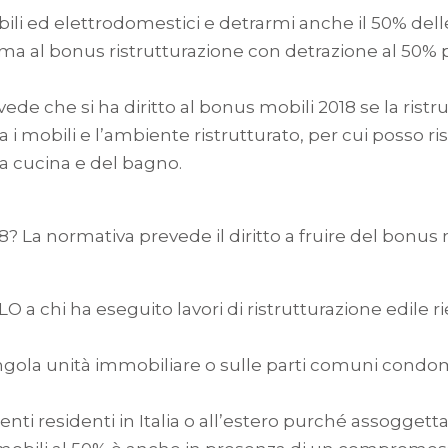
ili ed elettrodomestici e detrarmi anche il 50% dell
ma al bonus ristrutturazione con detrazione al 50% 
vede che si ha diritto al bonus mobili 2018 se la rist
 i mobili e l’ambiente ristrutturato, per cui posso ris
la cucina e del bagno.
8? La normativa prevede il diritto a fruire del bonus m
 a chi ha eseguito lavori di ristrutturazione edile rie
 singola unità immobiliare o sulle parti comuni condomi
ti residenti in Italia o all’estero purché assoggettati 