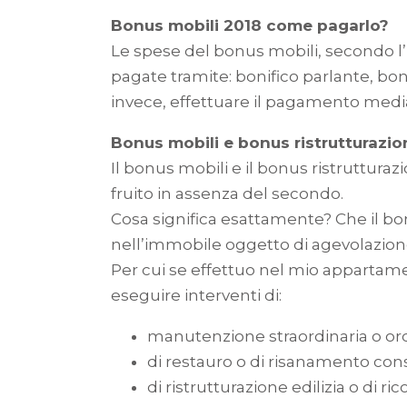
Bonus mobili 2018 come pagarlo?
Le spese del bonus mobili, secondo l’i
pagate tramite: bonifico parlante, boni
invece, effettuare il pagamento media
Bonus mobili e bonus ristrutturazio
Il bonus mobili e il bonus ristruttura
fruito in assenza del secondo.
Cosa significa esattamente? Che il bonu
nell’immobile oggetto di agevolazion
Per cui se effettuo nel mio appartamen
eseguire interventi di:
manutenzione straordinaria o ord
di restauro o di risanamento cons
di ristrutturazione edilizia o di ri