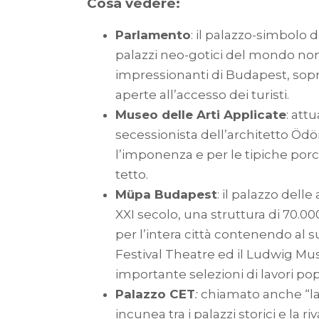
Cosa vedere:
Parlamento
: il palazzo-simbolo 
palazzi neo-gotici del mondo non
impressionanti di Budapest, sopr
aperte all’accesso dei turisti.
Museo delle Arti Applicate
: att
secessionista dell’architetto Ödö
l’imponenza e per le tipiche porce
tetto.
Müpa Budapest
: il palazzo delle
XXI secolo, una struttura di 70.0
per l’intera città contenendo al s
Festival Theatre ed il Ludwig M
importante selezioni di lavori pop
Palazzo CET
:
chiamato anche “la 
incunea tra i palazzi storici e la