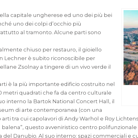
della capitale ungherese ed uno dei più bei
ché uno dei colpi d’occhio più
attutto al tramonto. Alcune parti sono
ualmente chiuso per restauro, il gioiello
n Lechner è subito riconoscibile per
llane Zsolnay a tingere di un vivo verde il
 arti è la più importante edificio costruito nel
00 metri quadrati che fa da centro culturale
uo interno la Bartok National Concert Hall, il
useum di arte contemporanea (con una
 arti tra cui capolavori di Andy Warhol e Roy Lichtens
balena”, questo avveniristico centro polifunzional
 riva del Danubio. Al suo interno: spazi commerciali e 