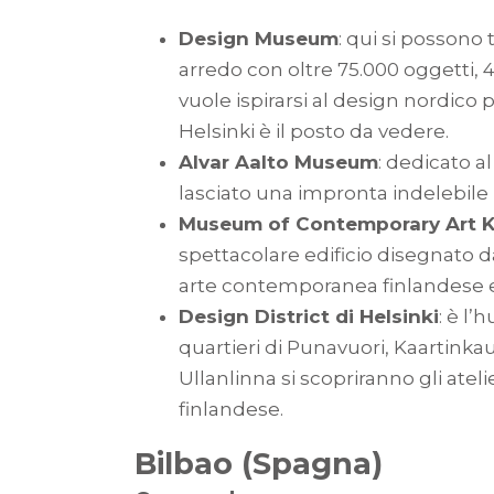
Design Museum
: qui si possono t
arredo con oltre 75.000 oggetti, 4
vuole ispirarsi al design nordico 
Helsinki è il posto da vedere.
Alvar Aalto Museum
: dedicato a
lasciato una impronta indelebile n
Museum of Contemporary Art Ki
spettacolare edificio disegnato da
arte contemporanea finlandese e
Design District di Helsinki
: è l’
quartieri di Punavuori, Kaartin
Ullanlinna si scopriranno gli atelie
finlandese.
Bilbao (Spagna)