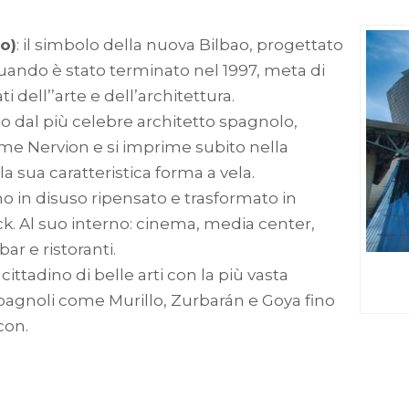
o)
: il simbolo della nuova Bilbao, progettato
quando è stato terminato nel 1997, meta di
 dell’’arte e dell’architettura.
to dal più celebre architetto spagnolo,
iume Nervion e si imprime subito nella
la sua caratteristica forma a vela.
o in disuso ripensato e trasformato in
ck. Al suo interno: cinema, media center,
bar e ristoranti.
 cittadino di belle arti con la più vasta
 spagnoli come Murillo, Zurbarán e Goya fino
con.