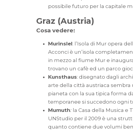
possibile futuro per la capitale m
Graz (Austria)
Cosa vedere:
Murinslel
: l’Isola di Mur opera d
Acconci è un’isola completamente 
in mezzo al fiume Mur e inaugura
trovano un cafè ed un parco gioc
Kunsthaus
: disegnato dagli arch
arte della città austriaca sembra
pianeta con la sua tipica forma da
temporanee si succedono ogni tr
Mumuth
:
la Casa della Musica e 
UNStudio per il 2009 è una strutt
quanto contiene due volumi ben d