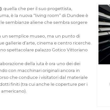
)
: quella che per il suo progettista,
uma, è la nuova “living room” di Dundee è
lle sembianze aliene che sembra sorgere
n un semplice museo, ma un punto di
due gallerie d’arte, cinema e centro ricerche.
uno spettacolare palazzo Gotico Vittoriano
 elaborazione della iuta è ora uno dei dei
ndo con macchinari originali ancora in
orso che conduce i visitatori dal materiale
dotti finiti (tra cui anche le coperture per i
t americano).