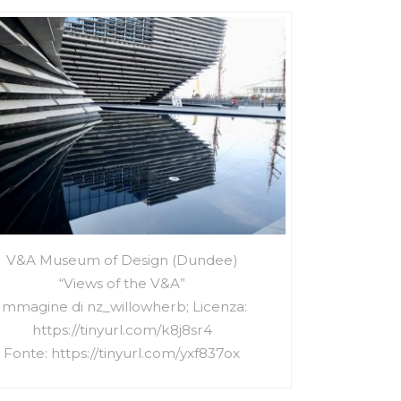
V&A Museum of Design (Dundee)
“Views of the V&A”
Immagine di nz_willowherb; Licenza:
https://tinyurl.com/k8j8sr4
Fonte: https://tinyurl.com/yxf837ox