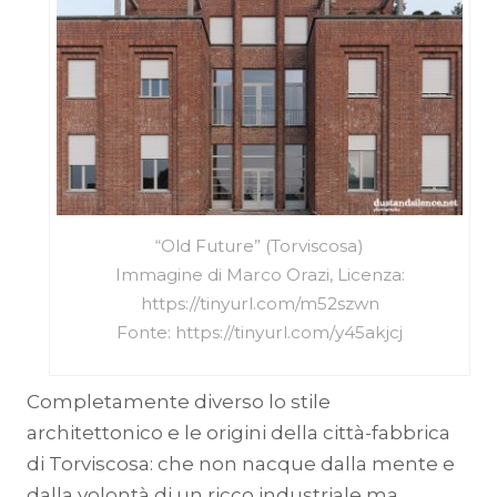
“Old Future” (Torviscosa)
Immagine di Marco Orazi, Licenza:
https://tinyurl.com/m52szwn
Fonte: https://tinyurl.com/y45akjcj
Completamente diverso lo stile
architettonico e le origini della città-fabbrica
di Torviscosa: che non nacque dalla mente e
dalla volontà di un ricco industriale ma