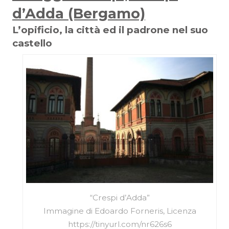
d’Adda (Bergamo)
L’opificio, la città ed il padrone nel suo
castello
“Crespi d’Adda”
Immagine di Edoardo Forneris, Licenza
https://tinyurl.com/nr626s6