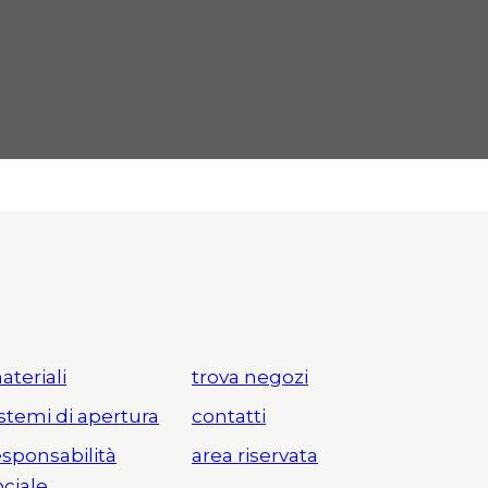
ateriali
trova negozi
istemi di apertura
contatti
esponsabilità
area riservata
ociale