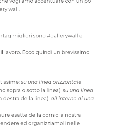
che vogliamo accentuare con un po’
ry wall.
shtag migliori sono #gallerywall e
il lavoro. Ecco quindi un brevissimo
ntissime:
su una linea orizzontale
o sopra o sotto la linea);
su una linea
a destra della linea);
all’interno di una
e esatte della cornici a nostra
ppendere ed organizziamoli nelle