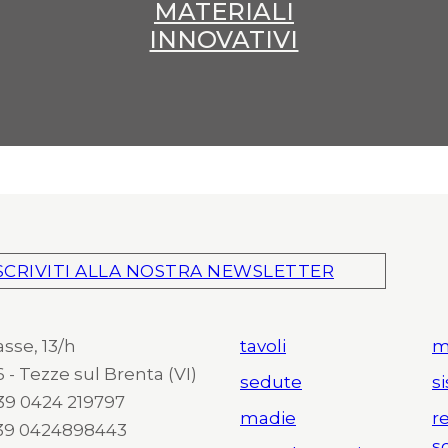
MATERIALI
INNOVATIVI
SCRIVITI ALLA NOSTRA NEWSLETTER
asse, 13/h
tavoli
m
 - Tezze sul Brenta (VI)
sedute
s
 +39 0424 219797
madie
r
+39 0424898443
s