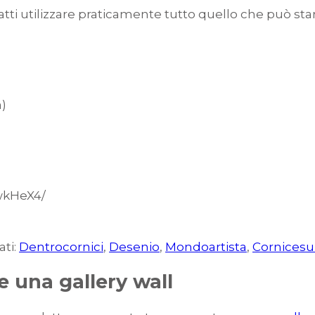
tti utilizzare praticamente tutto quello che può star
a)
wkHeX4/
ati:
Dentrocornici
,
Desenio
,
Mondoartista
,
Cornicesu
e una gallery wall