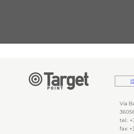
I
Via B
36056
tel.:
fax: 