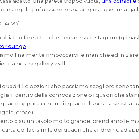
 casa adatto: una parete troppo vuota,
una consolle
o un angolo può essere lo spazio giusto per una galle
KXFAoW/
 dobbiamo fare altro che cercare su instagram (gli ha
terlounge
].
siamo finalmente rimboccarci le maniche ed iniziare 
edi la nostra gallery wall:
 quadri. Le opzioni che possiamo scegliere sono ta
aglia il centro della composizione o i quadri che stann
quadri oppure con tutti i quadri disposti a sinistra o 
ngolo, croce).
to o su un tavolo molto grande: prendiamo le misur
la carta dei fac-simile dei quadri che andremo ad a