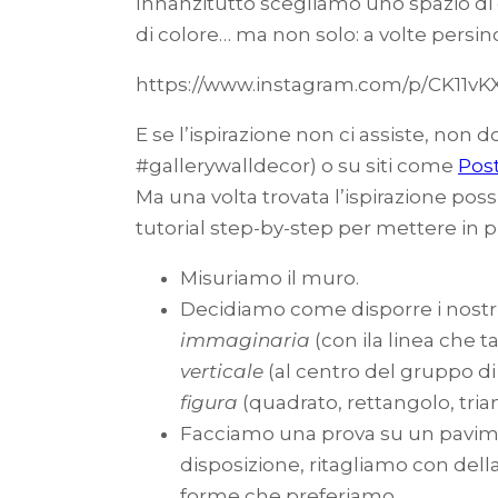
Innanzitutto scegliamo uno spazio di
di colore… ma non solo: a volte persin
https://www.instagram.com/p/CK11v
E se l’ispirazione non ci assiste, non
#gallerywalldecor) o su siti come
Pos
Ma una volta trovata l’ispirazione pos
tutorial step-by-step per mettere in pi
Misuriamo il muro.
Decidiamo come disporre i nostri
immaginaria
(con ila linea che t
verticale
(al centro del gruppo di 
figura
(quadrato, rettangolo, tria
Facciamo una prova su un pavimen
disposizione, ritagliamo con del
forme che preferiamo.