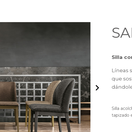
SA
Silla c
Líneas s
que sost
dándole
Silla aco
tapizado 