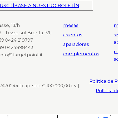
USCRÍBASE A NUESTRO BOLETÍN
asse, 13/h
mesas
m
 - Tezze sul Brenta (VI)
asientos
s
 +39 0424 219797
a
aparadores
+39 0424898443
r
complementos
 info@targetpoint.it
s
Política de 
470244 | cap. soc. € 100.000,00 i. v. |
Política 