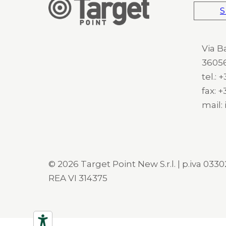
S
Via B
36056
tel.:
fax: 
mail:
© 2026 Target Point New S.r.l. | p.iva 03302
REA VI 314375