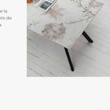
e la
elo de
a