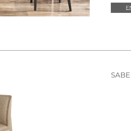
E
SABE