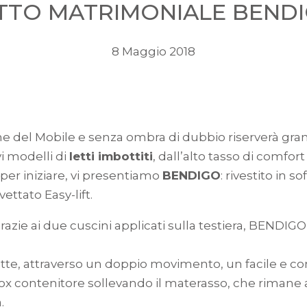
TTO MATRIMONIALE BEND
8 Maggio 2018
one del Mobile e senza ombra di dubbio riserverà gra
vi modelli di
letti imbottiti
, dall’alto tasso di comfor
per iniziare, vi presentiamo
BENDIGO
: rivestito in 
ettato Easy-lift.
razie ai due cuscini applicati sulla testiera, BENDI
te, attraverso un doppio movimento, un facile e co
il box contenitore sollevando il materasso, che rimane 
.