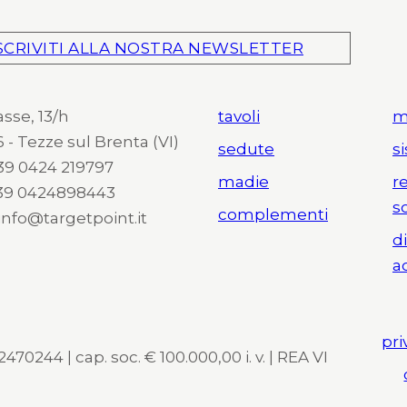
SCRIVITI ALLA NOSTRA NEWSLETTER
asse, 13/h
tavoli
m
 - Tezze sul Brenta (VI)
sedute
s
 +39 0424 219797
madie
r
+39 0424898443
s
complementi
 info@targetpoint.it
d
a
pri
470244 | cap. soc. € 100.000,00 i. v. | REA VI