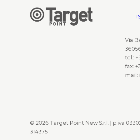
I
Via B
36056
tel.:
fax: 
mail:
© 2026 Target Point New S.r.l. | p.iva 03302
314375