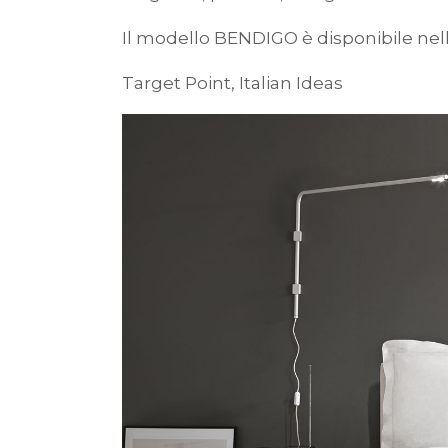
Il modello BENDIGO è disponibile nell
Target Point, Italian Ideas