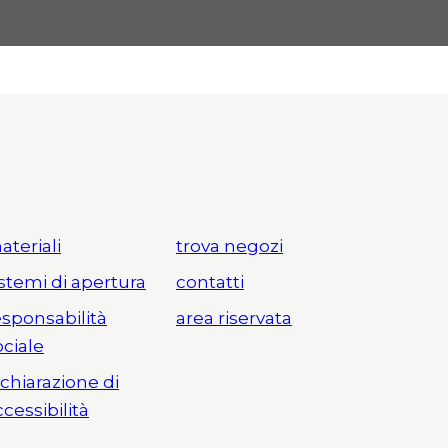
ateriali
trova negozi
istemi di apertura
contatti
esponsabilità
area riservata
ociale
ichiarazione di
ccessibilità