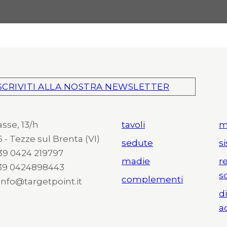
SCRIVITI ALLA NOSTRA NEWSLETTER
asse, 13/h
tavoli
m
 - Tezze sul Brenta (VI)
sedute
s
 +39 0424 219797
madie
r
+39 0424898443
s
complementi
 info@targetpoint.it
d
a