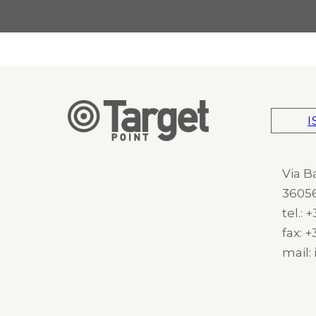
I
Via B
36056
tel.:
fax: 
mail: