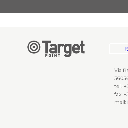
I
Via B
36056
tel.:
fax: 
mail: