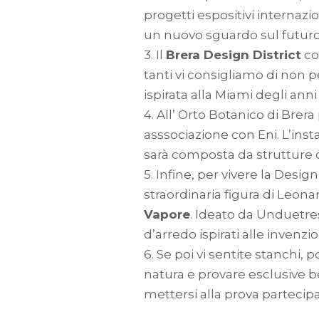
progetti espositivi internaz
un nuovo sguardo sul futur
3. Il
Brera Design District
co
tanti vi consigliamo di non 
ispirata alla Miami degli ann
4. All’ Orto Botanico di Brer
asssociazione con Eni. L’insta
sarà composta da strutture ch
5. Infine, per vivere la Desi
straordinaria figura di Leon
Vapore
. Ideato da Unduetres
d’arredo ispirati alle invenz
6. Se poi vi sentite stanchi, p
natura e provare esclusive b
mettersi alla prova parteci