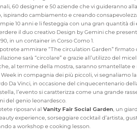
ionali, 60 designer e 50 aziende che vi guideranno a
o, ispirando cambiamento e creando consapevolezz
mpie 10 anni e li festeggia con una gran quantità di e
perdere il duo creativo Design by Gemini che presenta
i 90, in un container in Corso Como 1.
a potrete ammirare “The circulation Garden” firmato d
llazione sarà “circolare” e grazie all’utilizzo del mic
e, al termine della mostra, saranno smantellate e riut
gn Week in compagnia dei più piccoli, vi segnaliamo l
ardo Da Vinci, in occasione del cinquecentenario dell
tella, l’evento si caratterizza come una grande rasse
ioni del genio leonardesco.
otete riposarvi al
Vanity Fair Social Garden
, un giar
eauty experience, sorseggiare cocktail d’artista, gu
pando a workshop e cooking lesson.