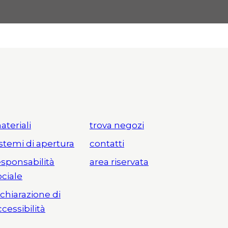
ateriali
trova negozi
istemi di apertura
contatti
esponsabilità
area riservata
ociale
ichiarazione di
ccessibilità