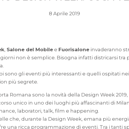
8 Aprile 2019
ek
,
Salone del Mobile
e
Fuorisalone
invaderanno stra
rni non è semplice. Bisogna infatti districarsi tra più
a.
sono gli eventi più interessanti e quelli ospitati nei 
tion più segrete.
na Porta Romana sono la novità della Design Week 2
corso unico in uno dei luoghi più affascinanti di Milan
mance, laboratori, talk, film e happening.
lle che, durante la Design Week, emana più energia c
fre una ricca programmazione di eventi. Tra i tanti s