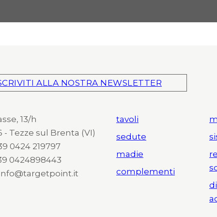
SCRIVITI ALLA NOSTRA NEWSLETTER
asse, 13/h
tavoli
m
 - Tezze sul Brenta (VI)
sedute
s
 +39 0424 219797
madie
r
+39 0424898443
s
complementi
 info@targetpoint.it
d
a