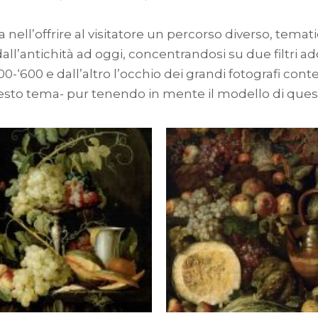
 nell’offrire al visitatore un percorso diverso, tematico
’antichità ad oggi, concentrandosi su due filtri adott
00-‘600 e dall’altro l’occhio dei grandi fotografi c
to tema- pur tenendo in mente il modello di questi 