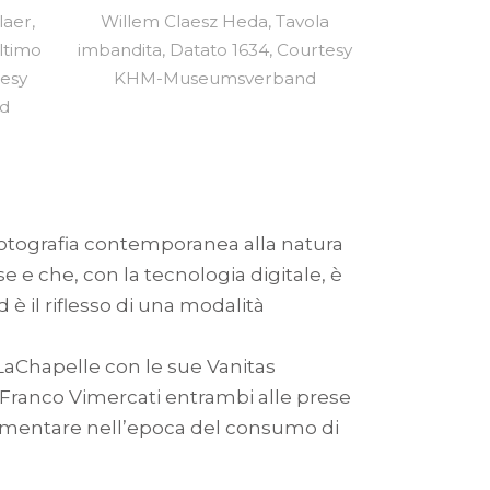
laer,
Willem Claesz Heda, Tavola
ltimo
imbandita, Datato 1634, Courtesy
tesy
KHM-Museumsverband
d
a fotografia contemporanea alla natura
e e che, con la tecnologia digitale, è
è il riflesso di una modalità
 LaChapelle con le sue Vanitas
 Franco Vimercati entrambi alle prese
alimentare nell’epoca del consumo di