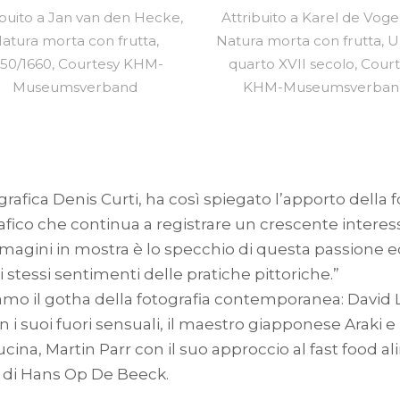
ibuito a Jan van den Hecke,
Attribuito a Karel de Voge
atura morta con frutta,
Natura morta con frutta, U
650/1660, Courtesy KHM-
quarto XVII secolo, Cour
Museumsverband
KHM-Museumsverban
ografica Denis Curti, ha così spiegato l’apporto dell
rafico che continua a registrare un crescente interess
mmagini in mostra è lo specchio di questa passione ed 
i stessi sentimenti delle pratiche pittoriche.”
oviamo il gotha della fotografia contemporanea: David
i suoi fuori sensuali, il maestro giapponese Araki e
cina, Martin Parr con il suo approccio al fast food 
ri di Hans Op De Beeck.