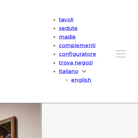
tavoli
sedute
madie
complementi
configuratore
trova negozi
italiano
english