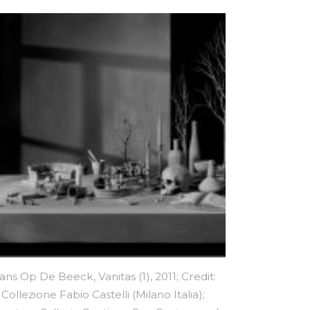
ans Op De Beeck, Vanitas (1), 2011; Credit:
Collezione Fabio Castelli (Milano Italia);