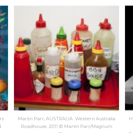
rs
Martin Parr, AUSTRALIA. Western Australia
H
d
Roadhouse. 2011 © Martin Parr/Magnum