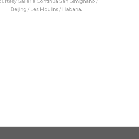
urtesy Galleria Continua San Gimignano /
Beijing / Les Moulins / Habana.