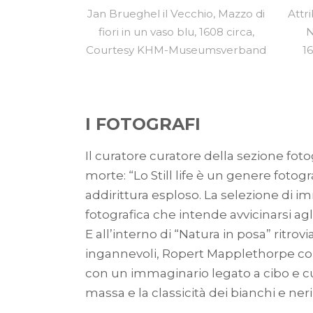
Jan Brueghel il Vecchio, Mazzo di
Attr
fiori in un vaso blu, 1608 circa,
N
Courtesy KHM-Museumsverband
1
I FOTOGRAFI
Il curatore curatore della sezione fot
morte: “Lo Still life è un genere fotog
addirittura esploso. La selezione di i
fotografica che intende avvicinarsi agl
E all’interno di “Natura in posa” ritr
ingannevoli, Ropert Mapplethorpe con 
con un immaginario legato a cibo e cu
massa e la classicità dei bianchi e ne