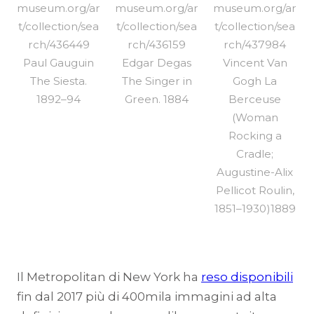
museum.org/ar
museum.org/ar
museum.org/ar
t/collection/sea
t/collection/sea
t/collection/sea
rch/436449
rch/436159
rch/437984
Paul Gauguin
Edgar Degas
Vincent Van
The Siesta.
The Singer in
Gogh La
1892–94
Green. 1884
Berceuse
(Woman
Rocking a
Cradle;
Augustine-Alix
Pellicot Roulin,
1851–1930)1889
Il Metropolitan di New York ha
reso disponibili
fin dal 2017 più di 400mila immagini ad alta