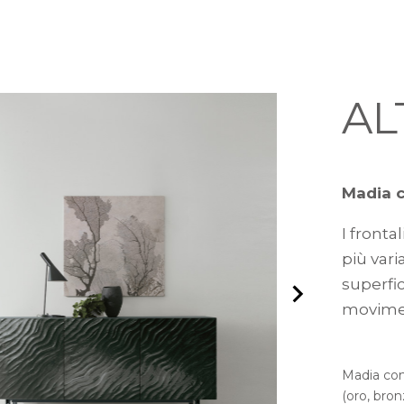
AL
Madia c
I fronta
più var
superfic
movimen
Madia con 
(oro, bro