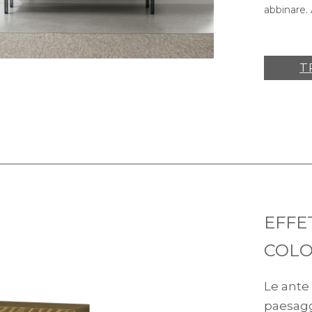
abbinare.
T
EFFE
COLO
Le ante
paesaggi