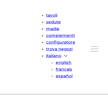
tavoli
sedute
madie
complementi
configuratore
trova negozi
italiano
english
français
español