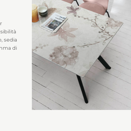
r
sibilità
o, sedia
amma di