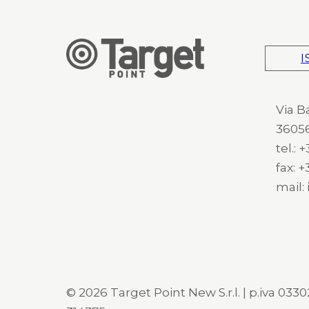
I
Via B
36056
tel.:
fax: 
mail:
© 2026 Target Point New S.r.l. | p.iva 03302