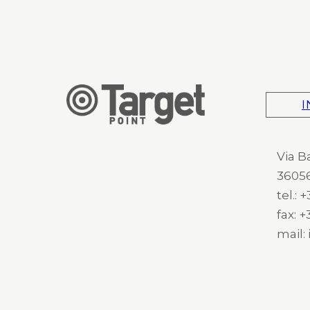
I
Via B
36056
tel.:
fax: 
mail: