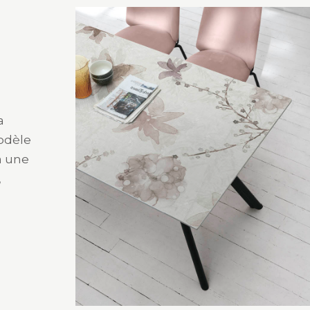
a
modèle
à une
,