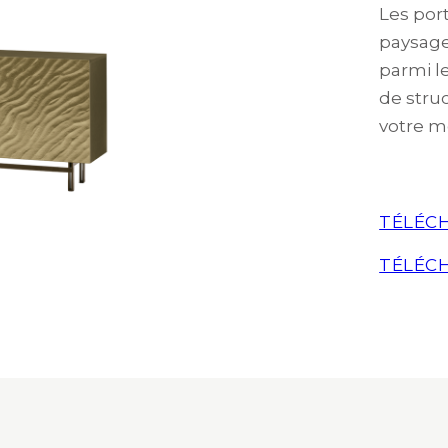
Les por
paysage
parmi l
de stru
votre mo
TÉLÉCH
TÉLÉCH