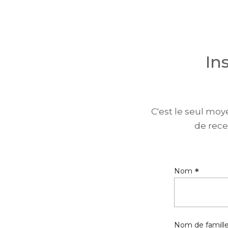
In
C'est le seul moy
de rece
*
Nom
Nom de famill