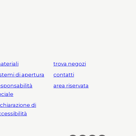
ateriali
trova negozi
istemi di apertura
contatti
esponsabilità
area riservata
ociale
ichiarazione di
ccessibilità