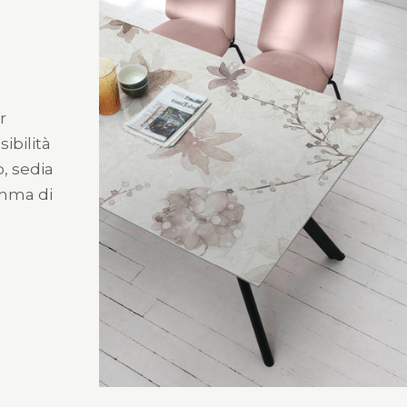
r
sibilità
o, sedia
amma di