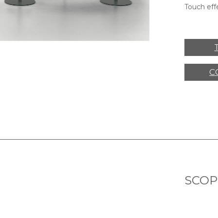
Touch eff
C
SCOPR