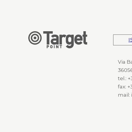
I
Via B
36056
tel.:
fax: 
mail: