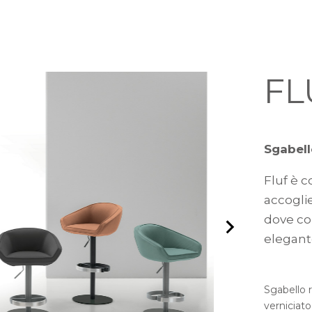
FL
Sgabell
Fluf è 
accogli
dove co
elegant
Sgabello r
verniciato