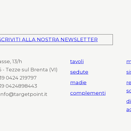
SCRIVITI ALLA NOSTRA NEWSLETTER
asse, 13/h
tavoli
m
 - Tezze sul Brenta (VI)
sedute
s
 +39 0424 219797
madie
r
+39 0424898443
s
complementi
 info@targetpoint.it
d
a