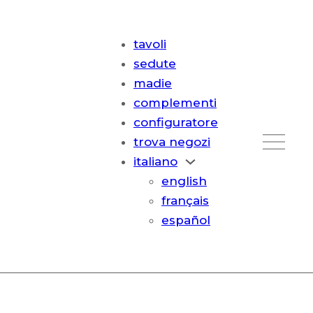
tavoli
sedute
madie
complementi
configuratore
trova negozi
italiano
english
français
español