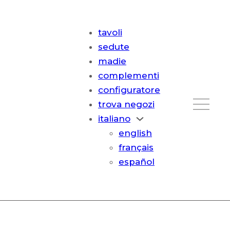
tavoli
sedute
madie
complementi
configuratore
trova negozi
italiano
english
français
español