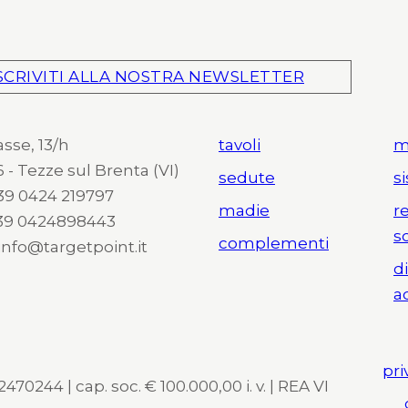
SCRIVITI ALLA NOSTRA NEWSLETTER
asse, 13/h
tavoli
m
 - Tezze sul Brenta (VI)
sedute
s
 +39 0424 219797
madie
r
+39 0424898443
s
complementi
 info@targetpoint.it
d
a
pri
470244 | cap. soc. € 100.000,00 i. v. | REA VI