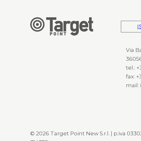
I
Via B
36056
tel.:
fax: 
mail:
© 2026 Target Point New S.r.l. | p.iva 03302