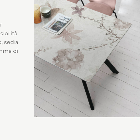
r
sibilità
o, sedia
amma di