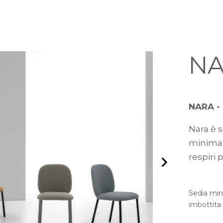
N
NARA - 
Nara è 
minimale
respiri 
Sedia min
imbottita 