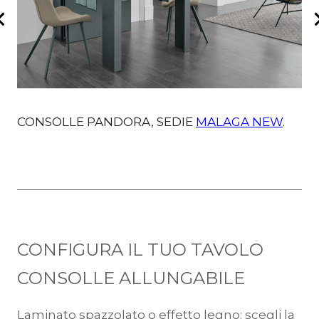
CONSOLLE PANDORA, SEDIE
MALAGA NEW
.
C
CONFIGURA IL TUO TAVOLO
CONSOLLE ALLUNGABILE
Laminato spazzolato o effetto legno: scegli la