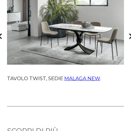
TAVOLO TWIST, SEDIE
MALAGA NEW
.
T
SCOPRI DI PIÙ