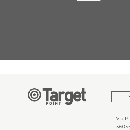
I
Via B
36056