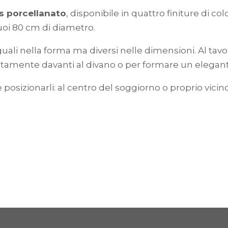
ès porcellanato
, disponibile in quattro finiture di co
oi 80 cm di diametro.
guali nella forma ma diversi nelle dimensioni. Al ta
ratamente davanti al divano o per formare un elegan
 posizionarli: al centro del soggiorno o proprio vicin