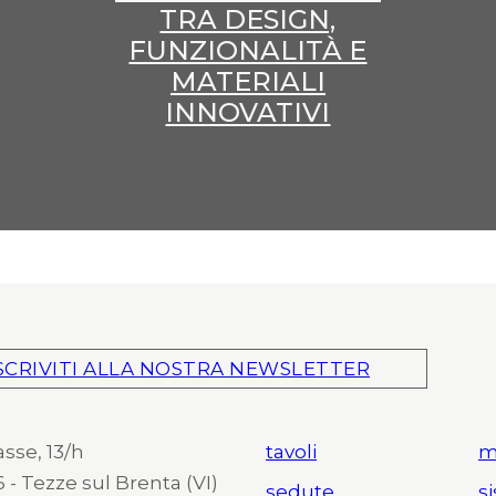
TRA DESIGN,
FUNZIONALITÀ E
MATERIALI
INNOVATIVI
SCRIVITI ALLA NOSTRA NEWSLETTER
asse, 13/h
tavoli
m
 - Tezze sul Brenta (VI)
sedute
s