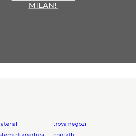
MILAN!
ateriali
trova negozi
istemi di apertura
contatti