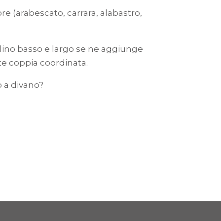
lore (arabescato, carrara, alabastro,
volino basso e largo se ne aggiunge
te coppia coordinata.
o a divano?