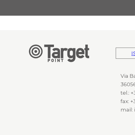
I
Via B
36056
tel.:
fax: 
mail: