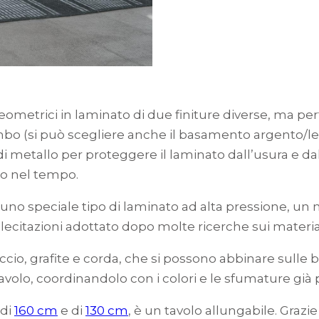
ometrici in laminato di due finiture diverse, ma pe
iombo (si può scegliere anche il basamento argento/l
 di metallo per proteggere il laminato dall’usura e da
lo nel tempo.
, uno speciale tipo di laminato ad alta pressione, un
sollecitazioni adottato dopo molte ricerche sui material
iaccio, grafite e corda, che si possono abbinare sulle 
avolo, coordinandolo con i colori e le sfumature già p
 di
160 cm
e di
130 cm
, è un tavolo allungabile. Grazi