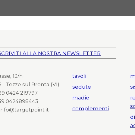
SCRIVITI ALLA NOSTRA NEWSLETTER
asse, 13/h
tavoli
m
 - Tezze sul Brenta (VI)
sedute
s
 +39 0424 219797
madie
r
+39 0424898443
s
complementi
 info@targetpoint.it
d
a