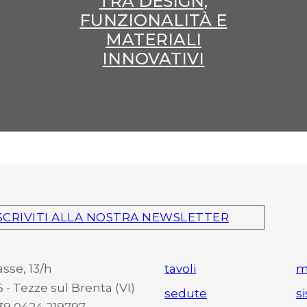
TRA DESIGN,
FUNZIONALITÀ E
MATERIALI
INNOVATIVI
SCRIVITI ALLA NOSTRA NEWSLETTER
asse, 13/h
tavoli
m
 - Tezze sul Brenta (VI)
sedute
s
 +39 0424 219797