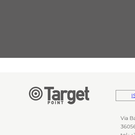
I
Via B
36056
tel.: