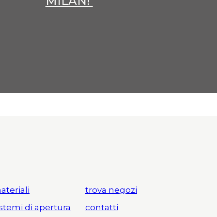
MILAN!
ateriali
trova negozi
istemi di apertura
contatti