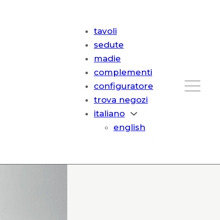
tavoli
sedute
madie
complementi
configuratore
trova negozi
italiano
english