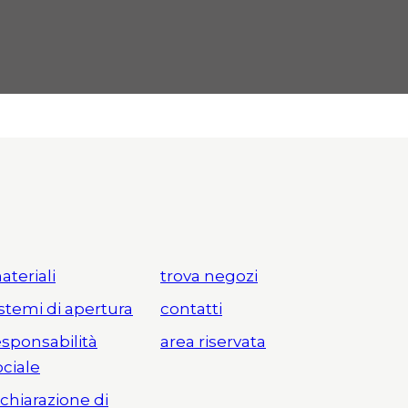
ateriali
trova negozi
istemi di apertura
contatti
esponsabilità
area riservata
ociale
ichiarazione di