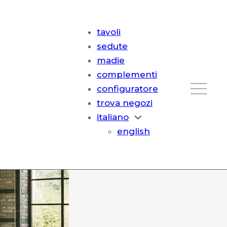
tavoli
sedute
madie
complementi
configuratore
trova negozi
italiano
english