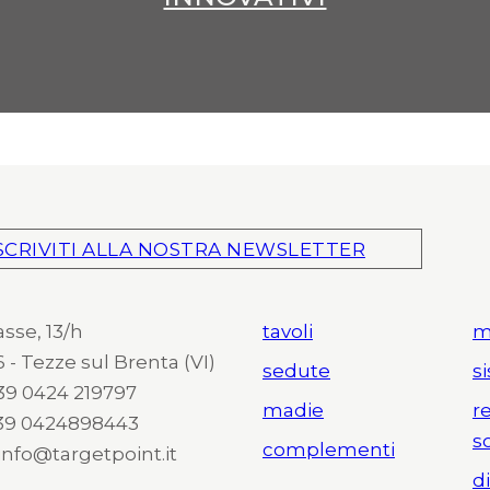
SCRIVITI ALLA NOSTRA NEWSLETTER
asse, 13/h
tavoli
m
 - Tezze sul Brenta (VI)
sedute
s
 +39 0424 219797
madie
r
+39 0424898443
s
complementi
 info@targetpoint.it
d