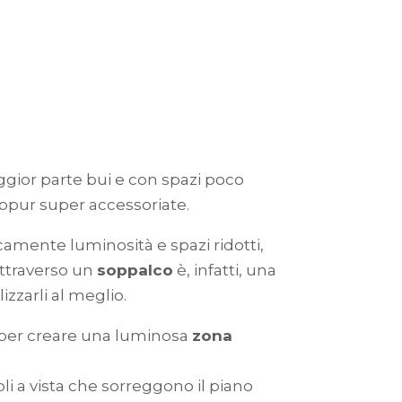
gior parte bui e con spazi poco
eppur super accessoriate.
mente luminosità e spazi ridotti,
 attraverso un
soppalco
è, infatti, una
lizzarli al meglio.
i per creare una luminosa
zona
goli a vista che sorreggono il piano