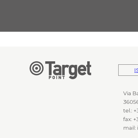
I
Via B
36056
tel.:
fax: 
mail: