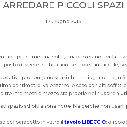
ARREDARE PICCOLI SPAZI
12 Giugno 2018
entano più come una volta, quando erano per la mag
mposto di vivere in abitazioni sempre più piccole, s
abitative propongono spazi che coniugano magnifica
ltimo centimetro. Valorizzare le case con alti soffitti
 oltre i tre metri e mezzo sta proprio nel riuscire a uti
esti spazio adibiti a zona notte. Ma perché non usarl
so del parapetto in vetro il
tavolo LIBECCIO
: gli spi