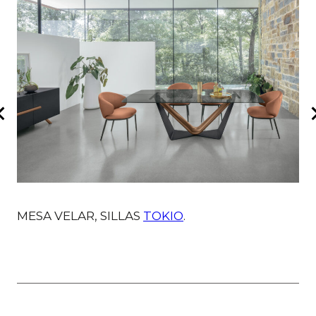
MESA VELAR, SILLAS
TOKIO
.
M
C
V