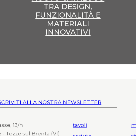
TRA DESIGN,
FUNZIONALITÀ E
MATERIALI
INNOVATIVI
SCRIVITI ALLA NOSTRA NEWSLETTER
asse, 13/h
tavoli
m
 - Tezze sul Brenta (VI)
sedute
s