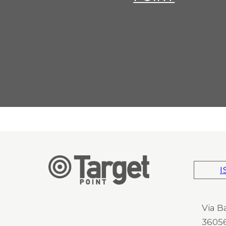
I
Via B
36056