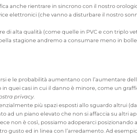
ica anche rientrare in sincrono con il nostro orologio
vice elettronici (che vanno a disturbare il nostro sonn
re di alta qualità (come quelle in PVC e con triplo v
la bella stagione andremo a consumare meno in bolle
si e le probabilità aumentano con l’aumentare dell
o in quei casi in cui il danno è minore, come un graff
stra privacy
.
tenzialmente più spazi esposti allo sguardo altrui (d
 ad un piano elevato che non si affaccia su altri a
nvece non è così, possiamo adoperarci posizionando al
ro gusto ed in linea con l’arredamento. Ad esempio: 