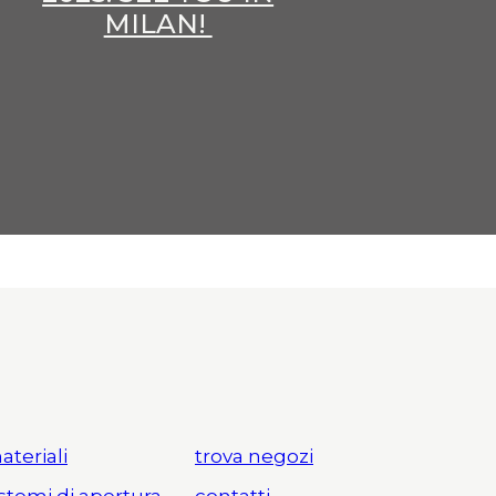
MILAN!
ateriali
trova negozi
istemi di apertura
contatti