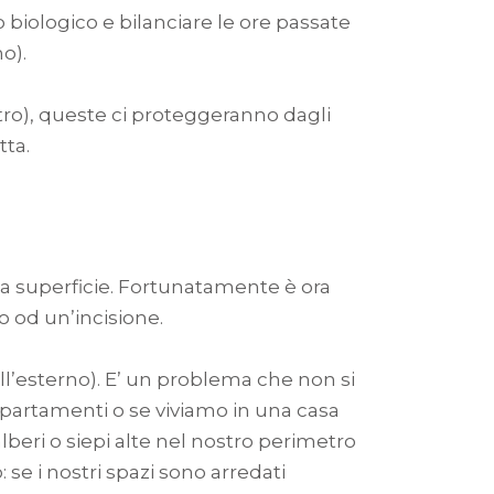
 biologico e bilanciare le ore passate
o).
etro), queste ci proteggeranno dagli
tta.
a superficie. Fortunatamente è ora
io od un’incisione.
all’esterno). E’ un problema che non si
ppartamenti o se viviamo in una casa
beri o siepi alte nel nostro perimetro
se i nostri spazi sono arredati