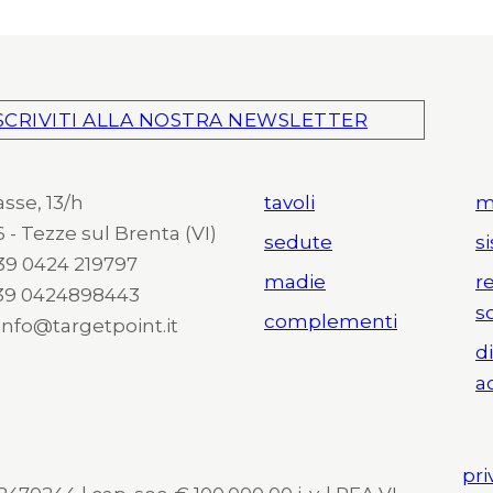
SCRIVITI ALLA NOSTRA NEWSLETTER
asse, 13/h
tavoli
m
 - Tezze sul Brenta (VI)
sedute
s
 +39 0424 219797
madie
r
+39 0424898443
s
complementi
 info@targetpoint.it
d
a
pri