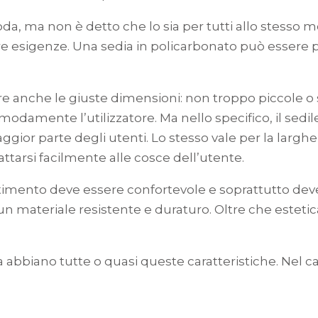
da, ma non è detto che lo sia per tutti allo stesso mo
re esigenze. Una sedia in policarbonato può essere 
re anche le giuste dimensioni: non troppo piccole o 
odamente l’utilizzatore. Ma nello specifico, il se
ggior parte degli utenti. Lo stesso vale per la larg
ttarsi facilmente alle cosce dell’utente.
stimento deve essere confortevole e soprattutto deve r
n un materiale resistente e duraturo. Oltre che este
a abbiano tutte o quasi queste caratteristiche. Nel c