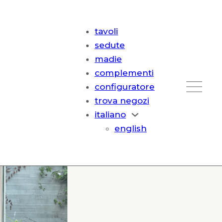
tavoli
sedute
madie
complementi
configuratore
trova negozi
italiano
english