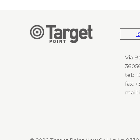
I
Via B
36056
tel.:
fax: 
mail: