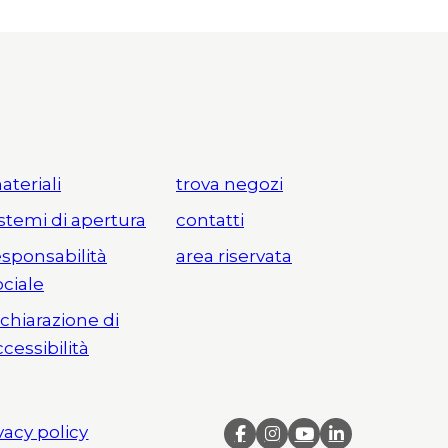
ateriali
trova negozi
istemi di apertura
contatti
esponsabilità
area riservata
ociale
ichiarazione di
ccessibilità
vacy policy