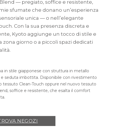
lend — pregiato, soffice e resistente,
mie sfumate che donano un’esperienza
 sensoriale unica — o nell’elegante
ouch. Con la sua presenza discreta e
ente, Kyoto aggiunge un tocco di stile e
la zona giorno o a piccoli spazi dedicati
alità.
a in stile giapponese con struttura in metallo
o e seduta imbottita. Disponibile con rivestimento
o tessuto Clean-Touch oppure nel nuovo tessuto
nd, soffice e resistente, che esalta il comfort
ta.
TROVA NEGOZI