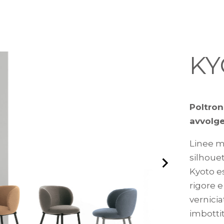
KY
Poltron
avvolg
Linee m
silhouet
Kyoto e
rigore e
vernici
imbottit