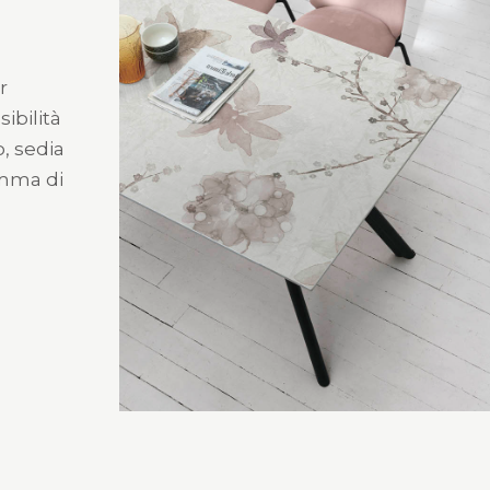
r
sibilità
o, sedia
amma di