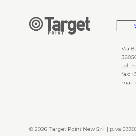
I
Via B
36056
tel.:
fax: 
mail:
© 2026 Target Point New S.r.l. | p.iva 03302