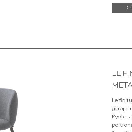
C
LE FI
META
Le finit
giappo
Kyoto s
poltron