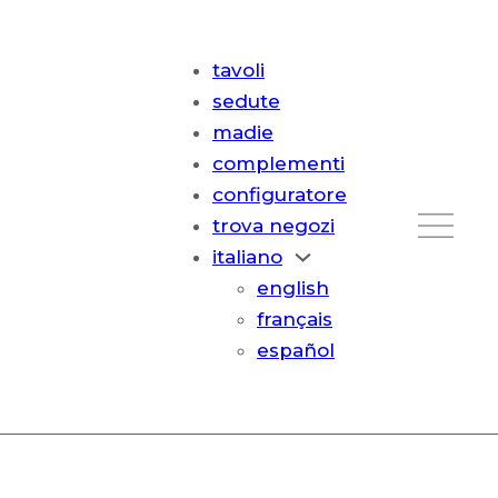
tavoli
sedute
madie
complementi
configuratore
trova negozi
italiano
english
français
español