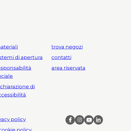
ateriali
trova negozi
istemi di apertura
contatti
esponsabilità
area riservata
ociale
ichiarazione di
ccessibilità
vacy policy
cookie policy