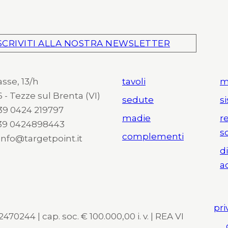
SCRIVITI ALLA NOSTRA NEWSLETTER
asse, 13/h
tavoli
m
 - Tezze sul Brenta (VI)
sedute
s
 +39 0424 219797
madie
r
+39 0424898443
s
complementi
 info@targetpoint.it
d
a
pri
470244 | cap. soc. € 100.000,00 i. v. | REA VI