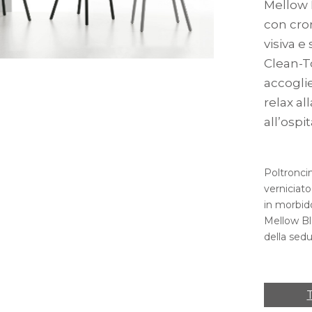
Mellow B
con cro
visiva e
Clean-T
accogli
relax al
all’ospit
Poltroncin
verniciat
in morbid
Mellow Ble
della sedu