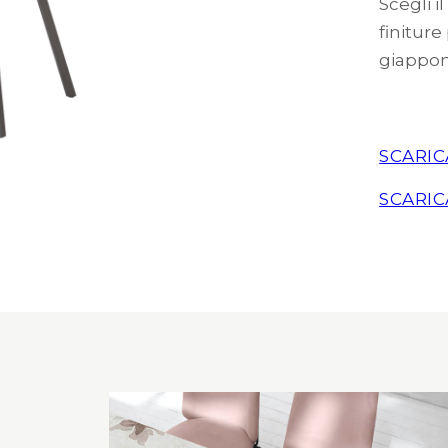
Scegli i
finiture
giappon
SCARIC
SCARIC