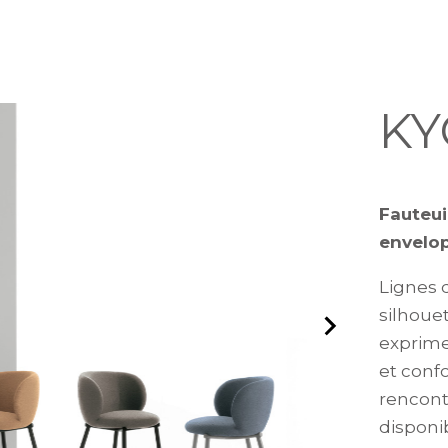
KY
Fauteui
envelo
Lignes 
silhouet
exprime
et conf
rencont
disponi