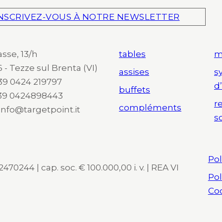
NSCRIVEZ-VOUS À NOTRE NEWSLETTER
asse, 13/h
tables
m
 - Tezze sul Brenta (VI)
assises
s
 +39 0424 219797
d
buffets
+39 0424898443
r
compléments
 info@targetpoint.it
s
Pol
470244 | cap. soc. € 100.000,00 i. v. | REA VI
Pol
Co