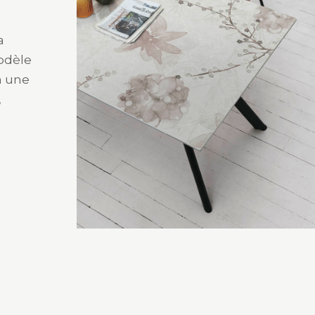
a
modèle
à une
,