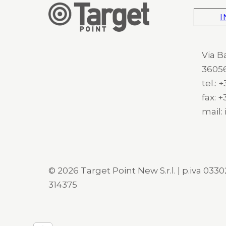
I
Via B
36056
tel.:
fax: 
mail:
© 2026 Target Point New S.r.l. | p.iva 03302
314375