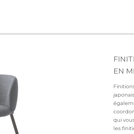
FINI
EN M
Finition
japonai
égaleme
coordon
qui vou
les fini