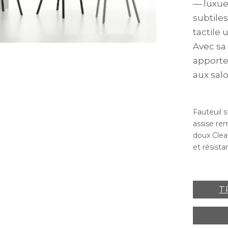
— luxue
subtile
tactile
Avec sa
apporte
aux salo
Fauteuil 
assise re
doux Clea
et résista
T