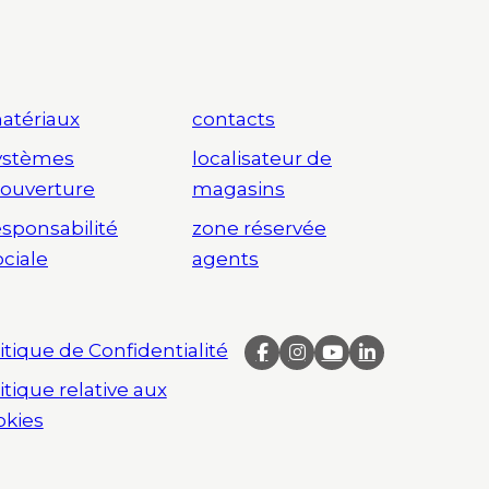
atériaux
contacts
ystèmes
localisateur de
’ouverture
magasins
esponsabilité
zone réservée
ociale
agents
itique de Confidentialité
itique relative aux
okies