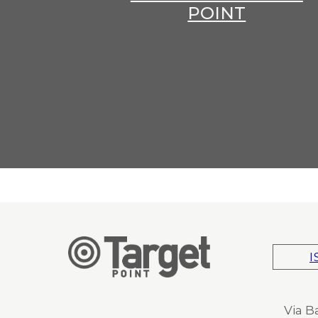
POINT
I
Via B