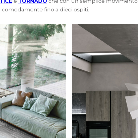
TICE
e
TORNADO
che con un semplice movimento ro
are comodamente fino a dieci ospiti.