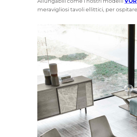
Allungabili come i nostri modelli
VOR
meravigliosi tavoli ellittici, per ospit