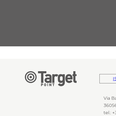
I
Via B
36056
tel.: