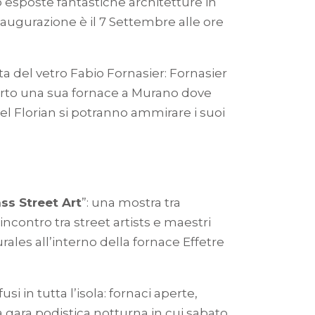
o esposte fantastiche architetture in
inaugurazione è il 7 Settembre alle ore
ista del vetro Fabio Fornasier: Fornasier
erto una sua fornace a Murano dove
del Florian si potranno ammirare i suoi
ss Street Art
”: una mostra tra
contro tra street artists e maestri
urales all’interno della fornace Effetre
usi in tutta l’isola: fornaci aperte,
a gara podistica notturna in cui sabato