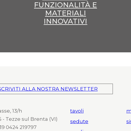
FUNZIONALITÀ E
MATERIALI
INNOVATIVI
SCRIVITI ALLA NOSTRA NEWSLETTER
asse, 13/h
tavoli
m
 - Tezze sul Brenta (VI)
sedute
s
 +39 0424 219797