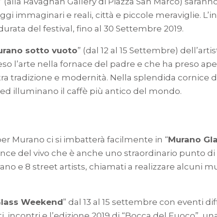
” (alla Ravagnan Gallery di Piazza San Marco) sarann
ggi immaginari e reali, città e piccole meraviglie. L’
 durata del festival, fino al 30 Settembre 2019.
rano sotto vuoto
” (dal 12 al 15 Settembre) dell’art
o l’arte nella fornace del padre e che ha preso ap
 tra tradizione e modernità. Nella splendida cornice 
 ed illuminano il caffè più antico del mondo.
r Murano ci si imbatterà facilmente in “
Murano Gla
ce del vivo che è anche uno straordinario punto di in
rano e 8 street artists, chiamati a realizzare alcuni m
Glass Weekend
” dal 13 al 15 settembre con eventi diff
i, incontri e l’edizione 2019 di “Bocca del Fuoco”, un