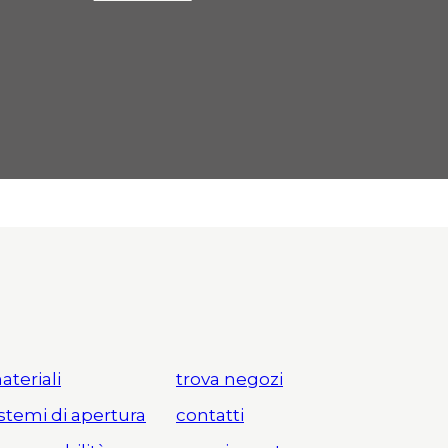
ateriali
trova negozi
istemi di apertura
contatti