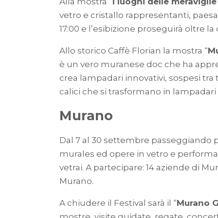
Alla mostra “
I luoghi delle meraviglie
vetro e cristallo rappresentanti, paesa
17:00 e l’esibizione proseguirà oltre la
Allo storico Caffè Florian la mostra “
Mu
è un vero muranese doc che ha appres
crea lampadari innovativi, sospesi tra
calici che si trasformano in lampadari
Murano
Dal 7 al 30 settembre passeggiando pe
murales ed opere in vetro e performan
vetrai. A partecipare: 14 aziende di Mu
Murano.
A chiudere il Festival sarà il “
Murano 
mostre, visite guidate, regate, concert