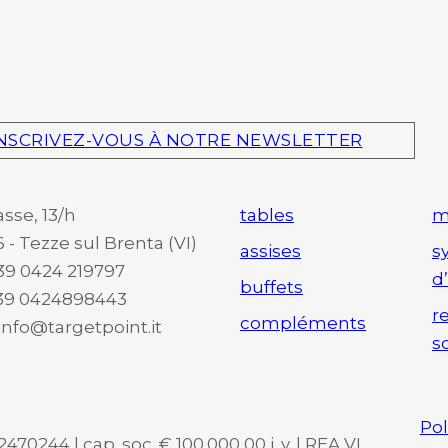
NSCRIVEZ-VOUS À NOTRE NEWSLETTER
asse, 13/h
tables
m
 - Tezze sul Brenta (VI)
assises
s
 +39 0424 219797
d
buffets
+39 0424898443
r
compléments
 info@targetpoint.it
s
Pol
470244 | cap. soc. € 100.000,00 i. v. | REA VI