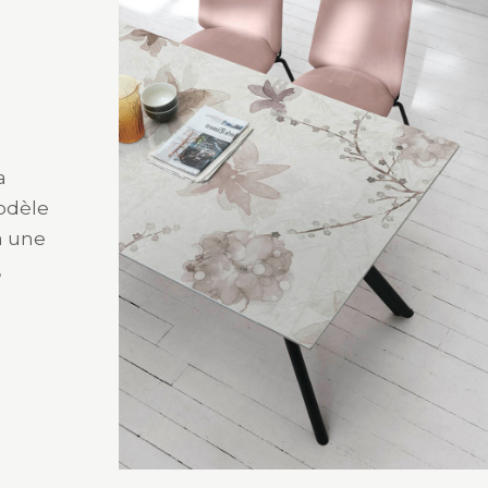
a
modèle
à une
,