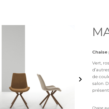
M
Chaise
Vert, ro
d’autre
de coul
salon. D
présent
Chaise av