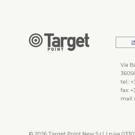
I
Via B
36056
tel.:
fax: 
mail:
© 2026 Target Point New S.r.l. | p.iva 03302