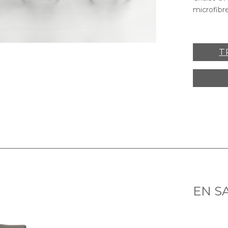
microfibr
T
EN S